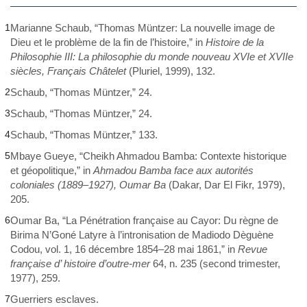
1
Marianne Schaub, “Thomas Müntzer: La nouvelle image de
Dieu et le problème de la fin de l’histoire,” in
Histoire de la
Philosophie III: La philosophie du monde nouveau XVI
e
et XVII
e
siècles, Français Châtelet
(Pluriel, 1999), 132.
2
Schaub, “Thomas Müntzer,” 24.
3
Schaub, “Thomas Müntzer,” 24.
4
Schaub, “Thomas Müntzer,” 133.
5
Mbaye Gueye, “Cheikh Ahmadou Bamba: Contexte historique
et géopolitique,” in
Ahmadou Bamba face aux autorités
coloniales (1889–1927), Oumar Ba
(Dakar, Dar El Fikr, 1979),
205.
6
Oumar Ba, “La Pénétration française au Cayor: Du règne de
Birima N’Goné Latyre à l’intronisation de Madiodo Dèguène
Codou, vol. 1, 16 décembre 1854–28 mai 1861,” in
Revue
française d’ histoire d’outre-mer
64, n. 235 (second trimester,
1977), 259.
7
Guerriers esclaves.