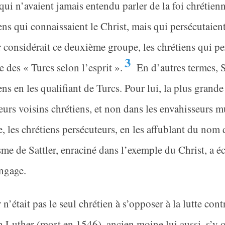
qui n’avaient jamais entendu parler de la foi chrétien
ens qui connaissaient le Christ, mais qui persécutaien
r considérait ce deuxième groupe, les chrétiens qui pe
3
des « Turcs selon l’esprit ».
En d’autres termes, Sa
ens en les qualifiant de Turcs. Pour lui, la plus grand
eurs voisins chrétiens, et non dans les envahisseurs 
, les chrétiens persécuteurs, en les affublant du nom 
sme de Sattler, enraciné dans l’exemple du Christ, a é
ngage.
r n’était pas le seul chrétien à s’opposer à la lutte con
 Luther (mort en 1546), ancien moine lui aussi, s’y 