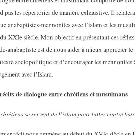
alogue entre chrétiens et musulmans comporte de nombr
d pas les répertorier de manière exhaustive. Il relatera
ue anabaptistes-mennonites avec l’islam et les musu
 du XXI
e
siècle. Mon objectif en présentant ces réfle
e-anabaptiste est de nous aider à mieux apprécier le f
texte sociopolitique et d’encourager les mennonites
gement avec l’Islam.
récits de dialogue entre chrétiens et musulmans
 chrétiens se servent de l’islam pour lutter contre le
emier récit nous emmène au début du XVI
e
siècle en