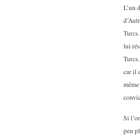
L’un d
d’Autr
Turcs.
lui rés
Turcs.
car il 
même o
convic
Si l’o
peu pl