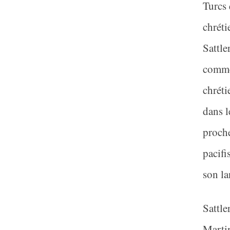
Turcs 
chréti
Sattle
comme 
chréti
dans l
proche
pacifi
son la
Sattle
Martin