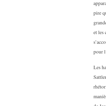
appar
pire q
grande
et les
s’acco
pour l
Les ha
Sattle
rhétor
manièr