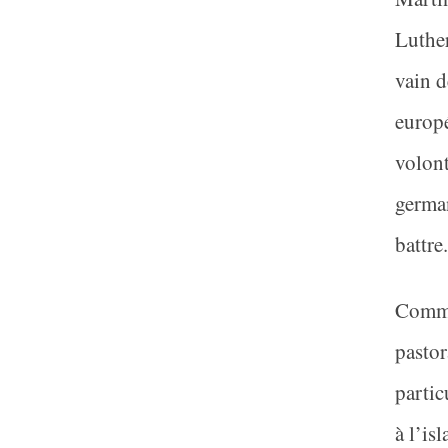
Luther
vain d
europé
volont
german
battre
Comme 
pastor
partic
à l’is