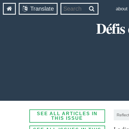
Translate
about
Défis
SEE ALL ARTICLES IN
Reflec
THIS ISSUE