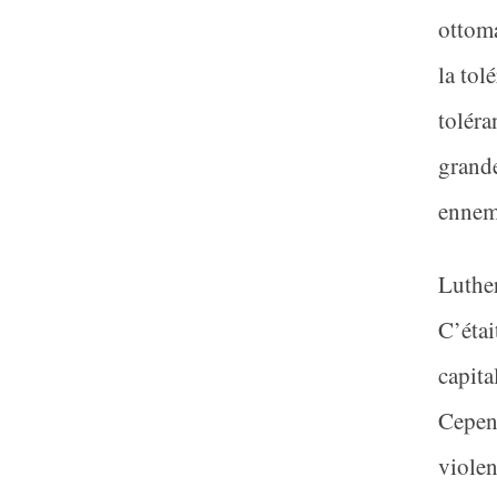
ottoma
la tol
toléra
grande
ennemi
Luther
C’étai
capita
Cepend
violen