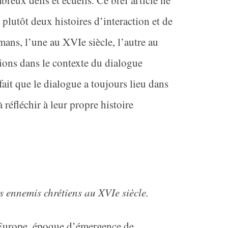
eux défis et écueils. Ce bref article ne
 plutôt deux histoires d’interaction et de
lmans, l’une au XVI
e
siècle, l’autre au
xions dans le contexte du dialogue
ait que le dialogue a toujours lieu dans
 à
réfléchir à leur propre histoire
urs ennemis chrétiens au XVI
e
siècle.
 Europe, époque d’émergence de