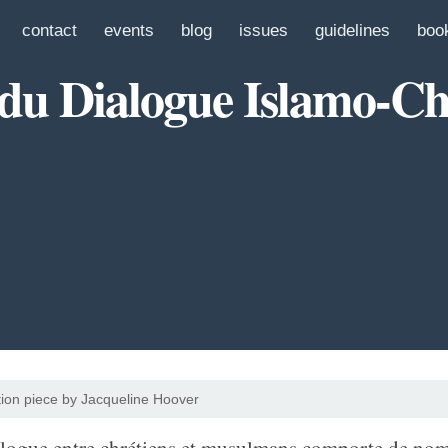
contact
events
blog
issues
guidelines
boo
 du Dialogue Islamo-Ch
tion piece by Jacqueline Hoover