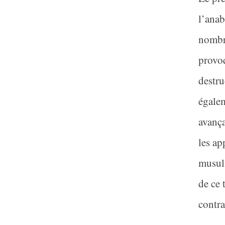
l’anab
nombre
provoq
destru
égale
avança
les ap
musulm
de ce 
contra