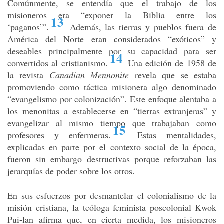
Comúnmente, se entendía que el trabajo de los
misioneros era “exponer la Biblia entre los
13
‘paganos’”
.
Además, las tierras y pueblos fuera de
América del Norte eran considerados “exóticos” y
deseables principalmente por su capacidad para ser
14
convertidos al cristianismo
.
Una edición de 1958 de
la revista
Canadian Mennonite
revela que se estaba
promoviendo como táctica misionera algo denominado
“evangelismo por colonización”. Este enfoque alentaba a
los menonitas a establecerse en “tierras extranjeras” y
evangelizar al mismo tiempo que trabajaban como
15
profesores y enfermeras
.
Estas mentalidades,
explicadas en parte por el contexto social de la época,
fueron sin embargo destructivas porque reforzaban las
jerarquías de poder sobre los otros.
En sus esfuerzos por desmantelar el colonialismo de la
misión cristiana, la teóloga feminista poscolonial Kwok
Pui-lan afirma que, en cierta medida, los misioneros