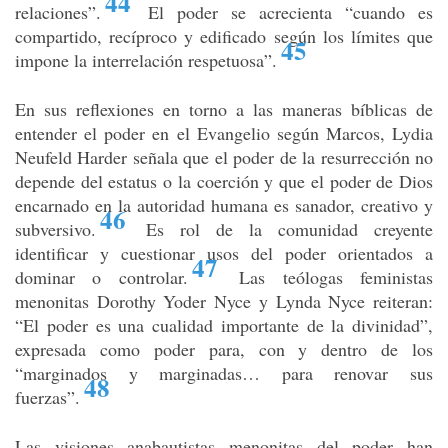
44
relaciones”
.
El poder se acrecienta “cuando es
compartido, recíproco y edificado según los límites que
45
impone la interrelación respetuosa”
.
En sus reflexiones en torno a las maneras bíblicas de
entender el poder en el Evangelio según Marcos, Lydia
Neufeld Harder señala que el poder de la resurrección no
depende del estatus o la coerción y que el poder de Dios
encarnado en la autoridad humana es sanador, creativo y
46
subversivo
.
Es rol de la comunidad creyente
identificar y cuestionar usos del poder orientados a
47
dominar o controlar
.
Las teólogas feministas
menonitas Dorothy Yoder Nyce y Lynda Nyce reiteran:
“El poder es una cualidad importante de la divinidad”,
expresada como poder para, con y dentro de los
“marginados y marginadas… para renovar sus
48
fuerzas”
.
Las visiones anabautistas menonitas del poder han